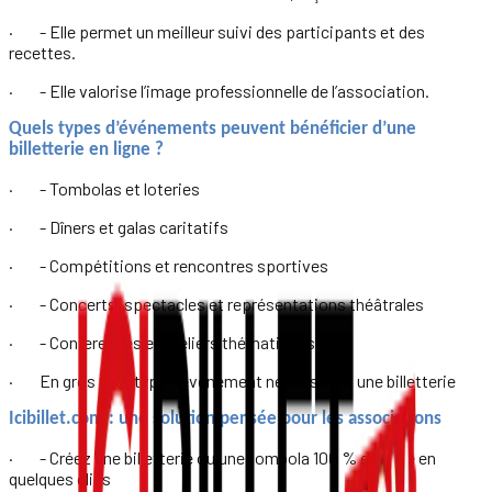
· - Elle permet un meilleur suivi des participants et des
recettes.
· - Elle valorise l’image professionnelle de l’association.
Quels types d’événements peuvent bénéficier d’une
billetterie en ligne ?
· - Tombolas et loteries
· - Dîners et galas caritatifs
· - Compétitions et rencontres sportives
· - Concerts, spectacles et représentations théâtrales
· - Conferences et ateliers thématiques
· En gros tout type d’événement nécessitant une billetterie
Icibillet.com : une solution pensée pour les associations
· - Créez une billetterie ou une tombola 100 % en ligne en
quelques clics