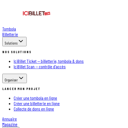
Tombola
Billetterie
Solutions
NOS SOLUTIONS
IciBillet Ticket — billetterie, tombola & dons
IciBillet Scan — contrôle d'accès
Organiser
LANCER MON PROJET
Créer une tombola en ligne
Créer une billetterie en ligne
Collecte de dons en ligne
Annuaire
Magazine