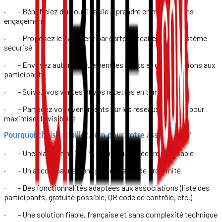
· - Bénéficiez d’un outil facile à prendre en main et sans
engagement
· - Proposez le paiement par carte bancaire via un système
sécurisé
· - Envoyez automatiquement les billets et confirmations aux
participants
· - Suivez vos ventes et vos recettes en temps réel
· - Partagez vos événements sur les réseaux sociaux pour
maximiser la visibilité
Pourquoi choisir Icibillet.com pour votre association ?
· - Une plateforme 100 % numérique et écoresponsable
· - Un accompagnement personnalisé de proximité
· - Des fonctionnalités adaptées aux associations (liste des
participants, gratuité possible, QR code de contrôle, etc.)
· - Une solution fiable, française et sans complexité technique