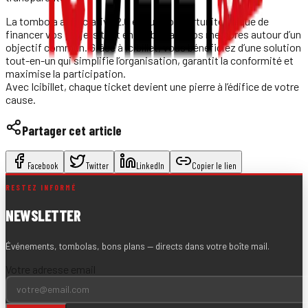
La tombola associative 2.0 est une opportunité unique de
financer vos projets tout en mobilisant vos membres autour d’un
objectif commun. Grâce à Icibillet, vous bénéficiez d’une solution
tout-en-un qui simplifie l’organisation, garantit la conformité et
maximise la participation.
Avec Icibillet, chaque ticket devient une pierre à l’édifice de votre
cause.
Partager cet article
Facebook
Twitter
LinkedIn
Copier le lien
RESTEZ INFORMÉ
NEWSLETTER
Événements, tombolas, bons plans — directs dans votre boîte mail.
Votre adresse email