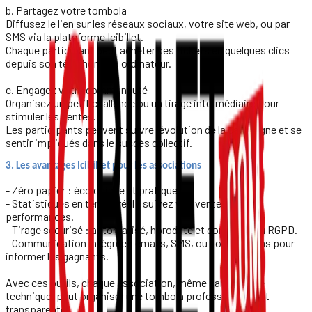
b. Partagez votre tombola
Diffusez le lien sur les réseaux sociaux, votre site web, ou par
SMS via la plateforme Icibillet.
Chaque participant peut acheter ses tickets en quelques clics
depuis son téléphone ou ordinateur.
c. Engagez votre communauté
Organisez un petit challenge ou un tirage intermédiaire pour
stimuler les ventes.
Les participants peuvent suivre l’évolution de la campagne et se
sentir impliqués dans le succès collectif.
3. Les avantages Icibillet pour les associations
- Zéro papier : écologique et pratique.
- Statistiques en temps réel : suivez vos ventes et
performances.
- Tirage sécurisé : automatisé, horodaté et conforme au RGPD.
- Communication intégrée : emails, SMS, ou notifications pour
informer les gagnants.
Avec ces outils, chaque association, même sans équipe
technique, peut organiser une tombola professionnelle et
transparente.