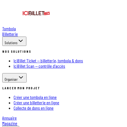
Tombola
Billetterie
Solutions
NOS SOLUTIONS
IciBillet Ticket — billetterie, tombola & dons
IciBillet Scan — contrôle d'accès
Organiser
LANCER MON PROJET
Créer une tombola en ligne
Créer une billetterie en ligne
Collecte de dons en ligne
Annuaire
Magazine