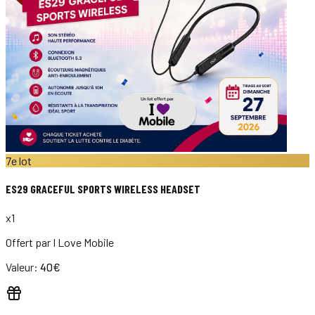
7e lot
ES29 GRACEFUL SPORTS WIRELESS HEADSET
x
1
Offert par
I Love Mobile
Valeur:
40
€