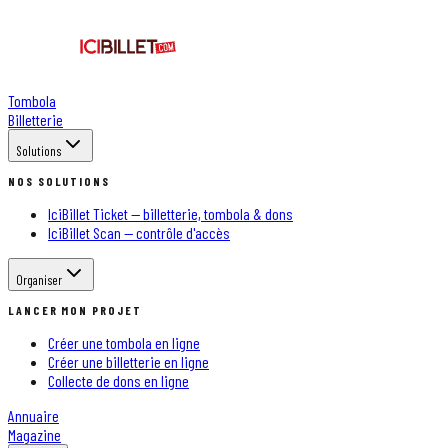
Tombola
Billetterie
Solutions
NOS SOLUTIONS
IciBillet Ticket — billetterie, tombola & dons
IciBillet Scan — contrôle d'accès
Organiser
LANCER MON PROJET
Créer une tombola en ligne
Créer une billetterie en ligne
Collecte de dons en ligne
Annuaire
Magazine