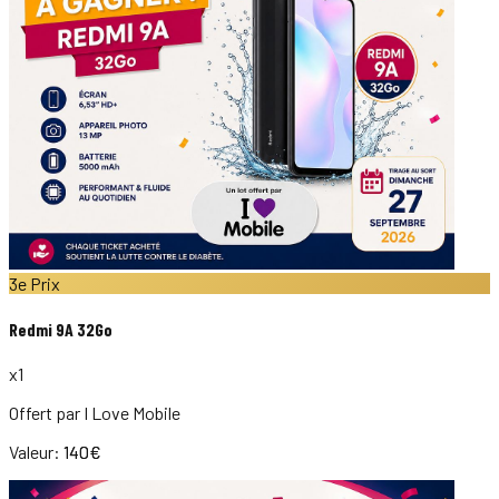
3e Prix
Redmi 9A 32Go
x
1
Offert par
I Love Mobile
Valeur:
140
€