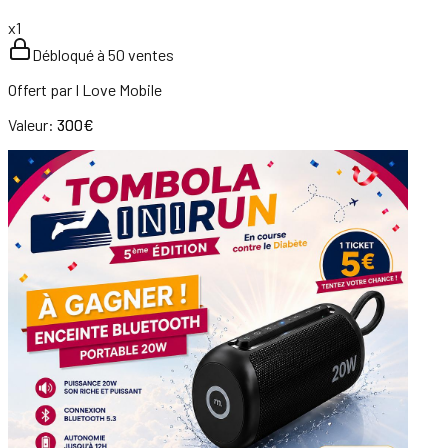
x
1
Débloqué à 50 ventes
Offert par
I Love Mobile
Valeur:
300
€