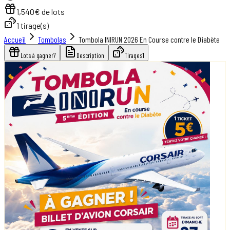
1,540
€ de lots
1
tirage(s)
Accueil
Tombolas
Tombola INIRUN 2026 En Course contre le Diabète
Lots à gagner
7
Description
Tirages
1