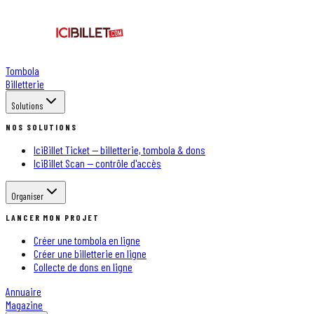
Tombola
Billetterie
Solutions
NOS SOLUTIONS
IciBillet Ticket — billetterie, tombola & dons
IciBillet Scan — contrôle d'accès
Organiser
LANCER MON PROJET
Créer une tombola en ligne
Créer une billetterie en ligne
Collecte de dons en ligne
Annuaire
Magazine