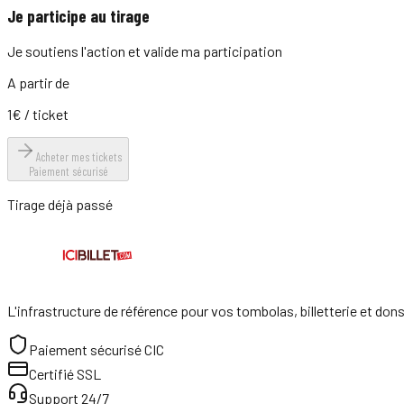
Je participe au tirage
Je soutiens l'action et valide ma participation
A partir de
1
€
/ ticket
Acheter mes tickets
Paiement sécurisé
Tirage déjà passé
L'infrastructure de référence pour vos tombolas, billetterie et don
Paiement sécurisé CIC
Certifié SSL
Support 24/7