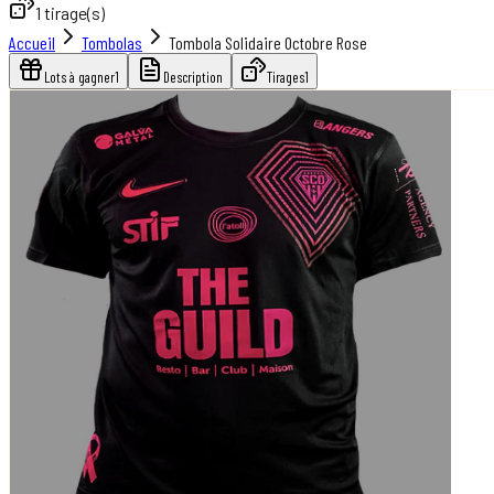
1
tirage(s)
Accueil
Tombolas
Tombola Solidaire Octobre Rose
Lots à gagner
1
Description
Tirages
1