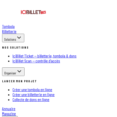
Tombola
Billetterie
Solutions
NOS SOLUTIONS
IciBillet Ticket — billetterie, tombola & dons
IciBillet Scan — contrôle d'accès
Organiser
LANCER MON PROJET
Créer une tombola en ligne
Créer une billetterie en ligne
Collecte de dons en ligne
Annuaire
Magazine